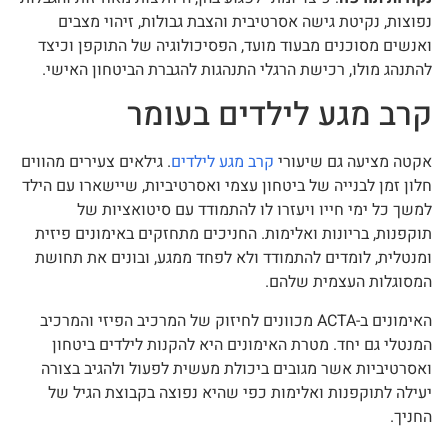
נפוצות, נקיטת גישה אסרטיבית והצבת גבולות, זיהוי מצבים
ואנשים מסוכנים מבעוד מועד, הפסיכולוגיה של התוקפן וכיצד
להתנהג מולו, רכישת הרגלי התנהגות להגברת הביטחון האישי.
קרב מגע לילדים בעומר
אקטה מציעה גם שיעורי
קרב מגע לילדים
. גילאים צעירים מהווים
חלון זמן לבנייה של ביטחון עצמי ואסרטיביות, שיישארו עם הילד
למשך כל ימי חייו ויעזרו לו להתמודד עם סיטואציות של
תוקפנות, בריונות ואלימות. החניכים מתחזקים באימונים פיזית
ומנטלית, לומדים להתמודד ולא לפחד ממגע, ובונים את תחושת
המסוגלות העצמית שלהם.
האימונים ב-ACTA מכוונים לחיזוק של המרכיב הפיזי והמרכיב
המנטלי גם יחד. מטרת האימונים היא להקנות לילדים ביטחון
ואסרטיביות אשר מגובים ביכולת מעשית לפעול ולהגיב בצורה
יעילה לתוקפנות ואלימות כפי שהיא נפוצה בקבוצת הגיל של
החניך.