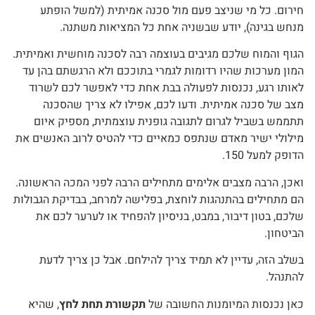
חירום. כל מי שניצב פעם מול סכנה אמיתית (למשל הופתע
מנחש בגינה), יודע שבשניה אחת כל המציאות משתנה.
הגוף והמוח שלכם מגיבים בעוצמה רבה לסכנה מוחשית ואמיתית.
המון מערכות שהיו רדומות לגמרי בתוככם ולא הרגשתם בהן עד
לאותו רגע, נכנסות לפעולה בבת אחת כדי לאפשר לכם לשרוד
מצב של סכנה אמיתית. ודעו לכם, אפילו לא צריך שהסכנה
תתממש בשביל לגרום לתגובה גופנית עוצמתית, מספיק איום
מילולי ישיר מאדם שנתפס כמאיים כדי להטיס לרוב האנשים את
הדופק למעל 150.
ואכן, הרבה מצבים אלימים מתחילים הרבה לפני המכה הראשונה.
הם מתחילים בהתנהגות לוחצת, בפלישה למרחב, בבדיקת הגבולות
שלכם, בטון דיבור, במבט, בניסיון להפחיד או לערער לכם את
הביטחון.
בשלב הזה, עדיין לא תמיד צריך להילחם. אבל כן צריך לדעת
להתנהל.
כאן נכנסות המיומנות החשובה של
תקשורת תחת לחץ
, שהיא