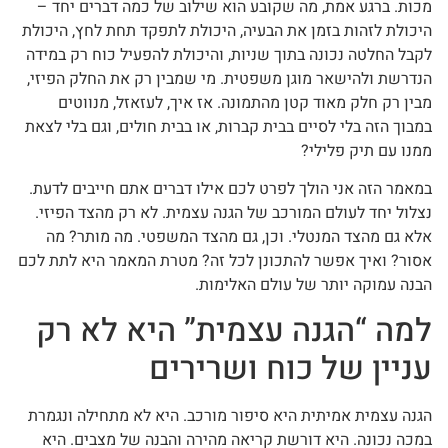
מכות. ברגע אמת, מה שקובע הוא שילוב של כמה דברים יחד –
היכולת לזהות בזמן את הבעיה, היכולת לתפקד תחת לחץ, היכולת
לקבל החלטה נכונה בתוך שניות, והיכולת להפעיל כוח רק במידה
הנדרשת ולהישאר מוגן משפטית. מי שמבין רק את החלק הפיזי,
מבין רק חלק מאוד קטן מהתמונה. אז איך, לעזאזל, מנווטים
במבוך הזה בלי לסיים בבית קברות, או בבית חולים, וגם בלי לצאת
ממנו עם תיק פלילי?
במאמר הזה אני הולך לפרט לכם אילו דברים אתם חייבים לדעת.
נצלול יחד לעולם המורכב של הגנה עצמית. לא רק מהצד הפיזי.
אלא גם מהצד המנטלי. וכן, גם מהצד המשפטי. מה מותר? מה
אסור? ואיך אפשר להתכונן לכל זה? מטרת המאמר היא לתת לכם
הבנה עמוקה יותר של עולם האלימות.
למה “הגנה עצמית” היא לא רק
עניין של כוח ושרירים
הגנה עצמית אמיתית היא סיפור מורכב. היא לא מתחילה ונגמרת
במכה נכונה. היא דורשת קריאה מהירה והבנה של מצבים. היא