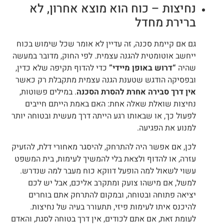
נחיצות – כוח הוא מוצא אחרון, לא
ברירת מחדל
גם אם קיימת סכנה, זה עדיין לא אומר שכל שימוש בכוח
ייחשב אוטומטית להגנה עצמית. לפי החוק, מדובר במעשה
שהיה
“דרוש באופן מיידי”
כדי להדוף תקיפה שלא כדין,
ובפסיקה הודגש שטענת הגנה עצמית מתקבלת רק כאשר
אין דרך סבירה אחרת להסרת הסכנה
. במילים פשוטות,
נחיצות שואלת שאלה אחת: האם באמת הייתם חייבים
לפעול כך, או שבאותו רגע הייתה דרך מעשית ובטוחה יותר
למנוע את הפגיעה.
לכן, אם אפשר היה להתרחק, להיסגר מאחורי דלת, להזעיק
עזרה, או להדוף ולצאת בלי להמשיך לעימות, בית המשפט
עשוי לשאול למה הופעל דווקא כוח מעבר למה שנדרש.
למשל, אם מישהו צועק ומתקרב אליכם, אבל יש לכם
יציאה פתוחה ובטוחה, ובמקום להתרחק אתם בוחרים
להיכנס איתו לעימות פיזי, תתעורר בעיה של נחיצות.
לעומת זאת, אם אתם לכודים, אין דרך בטוחה לסגת, והאדם