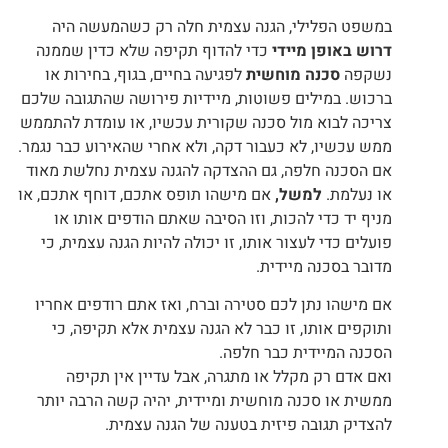
במשפט הפלילי, הגנה עצמית חלה רק כשהמעשה היה
דרוש באופן מיידי
כדי להדוף תקיפה שלא כדין שממנה
נשקפה
סכנה מוחשית
לפגיעה בחיים, בגוף, בחירות או
ברכוש. במילים פשוטות, מיידיות פירושה שהתגובה שלכם
צריכה לבוא מול סכנה שקורית עכשיו, או עומדת להתממש
ממש עכשיו, לא כעבור דקה, ולא אחרי שהאירוע כבר נגמר.
אם הסכנה חלפה, גם ההצדקה להגנה עצמית נחלשת מאוד
או נעלמת.
למשל,
אם מישהו תופס אתכם, דוחף אתכם, או
מניף יד כדי להכות, וזו הסיבה שאתם הודפים אותו או
פועלים כדי לעצור אותו, זו יכולה להיות הגנה עצמית, כי
מדובר בסכנה מיידית.
אם מישהו נתן לכם סטירה וברח, ואז אתם רודפים אחריו
ותוקפים אותו, זו כבר לא הגנה עצמית אלא תקיפה, כי
הסכנה המיידית כבר חלפה.
ואם אדם רק מקלל או מתגרה, אבל עדיין אין תקיפה
ממשית או סכנה מוחשית ומיידית, יהיה קשה הרבה יותר
להצדיק תגובה פיזית בטענה של הגנה עצמית.