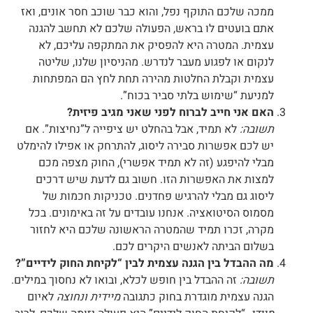
ממכה שלכם התוקף נפל, והוא כבר שוכב חסר אונים, ואז
אתם בועטים לו בראש, הפעולה שלכם לא תחשב להגנה
עצמית. המטרה היא להפסיק את המתקפה עליכם, לא
לנקום או לפגוע מעבר לנדרש. מהניסיון שלנו, שליטה
עצמית וקבלת החלטות מהירה תחת לחץ הם המפתחות
למניעת “שימוש בלתי סביר בכוח”.
האם אני חייב לברוח לפני שאני מגיב פיזית?
תשובה:
לא תמיד, אבל בהחלט יש ציפייה ל”נחיצות”. אם
יש לכם אפשרות סבירה ליסוג, להתרחק או אפילו להימלט
מבלי להיפגע (זה לא תמיד אפשרי), החוק מצפה מכם
למצות את האפשרות הזו. חשוב גם לדעת שיש דרכים
ליסוג גם מבלי להרגיש פחדנים. טכניקות חכמות של
מסמוס הסיטואציה. אנחנו עובדים על זה באימונים. בכל
מקרה, זכרו תמיד שהמטרה הראשונה שלכם היא לחזור
בשלום הביתה לאנשים היקרים לכם.
מה ההבדל בין הגנה עצמית לבין “לקיחת החוק לידיים”?
תשובה:
זה ההבדל בין חופש לכלא, ובואו לא נחסוך במילים.
הגנה עצמית מוגדרת בחוק כתגובה
מיידית ונחוצה
לאיום