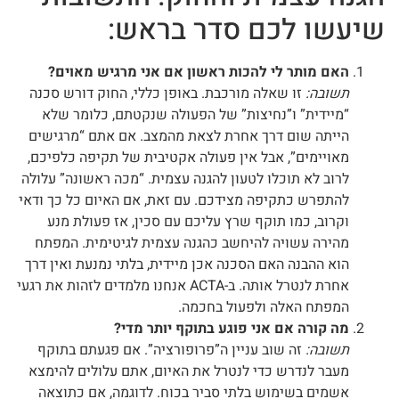
שיעשו לכם סדר בראש:
האם מותר לי להכות ראשון אם אני מרגיש מאוים?
תשובה:
זו שאלה מורכבת. באופן כללי, החוק דורש סכנה
“מיידית” ו”נחיצות” של הפעולה שנקטתם, כלומר שלא
הייתה שום דרך אחרת לצאת מהמצב. אם אתם “מרגישים
מאויימים”, אבל אין פעולה אקטיבית של תקיפה כלפיכם,
לרוב לא תוכלו לטעון להגנה עצמית. “מכה ראשונה” עלולה
להתפרש כתקיפה מצידכם. עם זאת, אם האיום כל כך ודאי
וקרוב, כמו תוקף שרץ עליכם עם סכין, אז פעולת מנע
מהירה עשויה להיחשב כהגנה עצמית לגיטימית. המפתח
הוא ההבנה האם הסכנה אכן מיידית, בלתי נמנעת ואין דרך
אחרת לנטרל אותה. ב-ACTA אנחנו מלמדים לזהות את רגעי
המפתח האלה ולפעול בחכמה.
מה קורה אם אני פוגע בתוקף יותר מדי?
תשובה:
זה שוב עניין ה”פרופורציה”. אם פגעתם בתוקף
מעבר לנדרש כדי לנטרל את האיום, אתם עלולים להימצא
אשמים בשימוש בלתי סביר בכוח. לדוגמה, אם כתוצאה