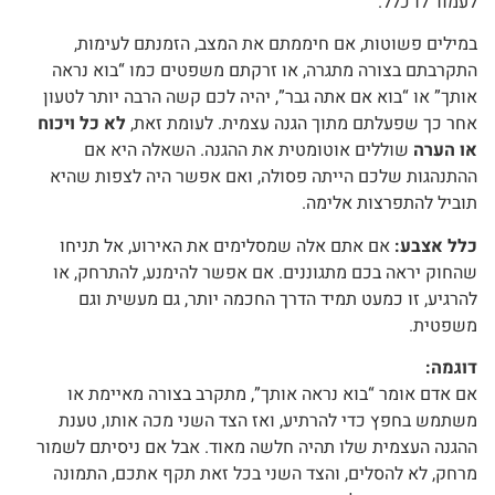
לעמוד לו כלל.
במילים פשוטות, אם חיממתם את המצב, הזמנתם לעימות,
התקרבתם בצורה מתגרה, או זרקתם משפטים כמו “בוא נראה
אותך” או “בוא אם אתה גבר”, יהיה לכם קשה הרבה יותר לטעון
אחר כך שפעלתם מתוך הגנה עצמית. לעומת זאת,
לא כל ויכוח
או הערה
שוללים אוטומטית את ההגנה. השאלה היא אם
ההתנהגות שלכם הייתה פסולה, ואם אפשר היה לצפות שהיא
תוביל להתפרצות אלימה.
כלל אצבע:
אם אתם אלה שמסלימים את האירוע, אל תניחו
שהחוק יראה בכם מתגוננים. אם אפשר להימנע, להתרחק, או
להרגיע, זו כמעט תמיד הדרך החכמה יותר, גם מעשית וגם
משפטית.
דוגמה:
אם אדם אומר “בוא נראה אותך”, מתקרב בצורה מאיימת או
משתמש בחפץ כדי להרתיע, ואז הצד השני מכה אותו, טענת
ההגנה העצמית שלו תהיה חלשה מאוד. אבל אם ניסיתם לשמור
מרחק, לא להסלים, והצד השני בכל זאת תקף אתכם, התמונה