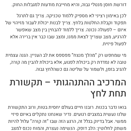
דורשת חוסן מנטלי גבוה, והיא מחייבת מודעות למגבלות החוק.
לכן באימון רציני לא מספיק ללמוד טכניקה. צריך גם לתרגל
תפקוד וקבלת החלטות בלחץ. צריך לבנות יכולת לעבור מזיהוי של
איום – לפעולה נכונה. צריך ללמוד להבחין בין מצב שאפשר
להרגיע, מצב שצריך לצאת ממנו, ומצב שבו כבר אין ברירה אלא
לפעול פיזית.
מי שמחפש רק “מהלך מנצח” מפספס את לב העניין. הגנה עצמית
טובה לא נמדדת רק ביכולת לפגוע, אלא ביכולת להבין מה קורה,
להגיב בזמן, ולשמור על שליטה גם כשהלחץ גבוה.
המרכיב ההתנהגותי – תקשורת
תחת לחץ
בואו נדבר בכנות. רובנו חיים בעולם יחסית בטוח, ורוב התקשורת
שלנו נעשית במצבים רגועים. נדיר שאנחנו נתקלים באיום פיזי
ממשי. אבל בדיוק בגלל זה, הרגע הזה שבו “זה קורה” עלול להיות
משתק לחלוטין: הלב דופק. הנשימה נעצרת, והמוח נכנס למצב