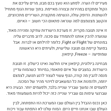
מעירים לו הערה. לפתע הוא נועץ בכם מבט, מרים עליכם את
הקול ומתקדם במהירות ובצורה מאיימת. בתוך שניות הגוף מתחיל
להשתנות. הדופק עולה, הנשימה מתקצרת, השרירים מתכווצים,
והקשב מצטמצם למה שנראה פתאום הכי חשוב – האיום.
זו אינה תגובה מקרית. זו מערכת הישרדות עתיקה ומהירה מאוד,
שנועדה להכין אותנו להתמודד עם סכנה. לרוב מדברים עליה
במונחים של Fight or Flight, כלומר להילחם או לברוח. אבל
בפועל קיימת גם תגובה שלישית, ולעיתים היא הראשונה
שמופיעה – Freeze, קיפאון.
מבחינה ביולוגית, קיפאון אינו חולשה ואינו כישלון. זו תגובת
הישרדות. במצבים של איום פתאומי, במיוחד כשהמוח עדיין
מנסה להבין מה קורה, הגוף עשוי לעצור לרגע תנועה, לצמצם
יוזמה, ולהפנות את כל המשאבים לזיהוי מהיר של הסכנה.
לפעמים זה נמשך שבריר שנייה בלבד, ולפעמים יותר. הבעיה היא
שברגעי עימות גם שבריר שנייה כזה יכול להיות משמעותי מאוד.
כאן נכנס ההבדל בין העולם שבו המערכת הזו התפתחה, לבין
העולם שבו אנחנו חיים היום. המוח שלנו לא התפתח עבור ויכוח