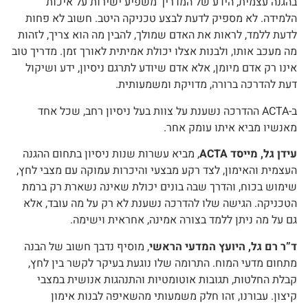
בהגנה עצמית, הידע של המדריך משפיע ישירות על איכות
הלמידה. לא מספיק לדעת לבצע טכניקה היטב. חשוב לא פחות
לדעת ללמד, לראות את האדם שמולך, להבין מה הוא צריך, לזהות
מה מעכב אותו, ולבנות אצלו יכולת אמיתית לאורך זמן. מדריך טוב
אינו רק אדם מיומן, אלא אדם שיודע לתרגם ניסיון, ידע ושיקול
דעת להדרכה ברורה, מדויקת ומשמעותית.
ב-ACTA ההדרכה נשענת על צוות בעל ניסיון רחב, שכל אחד
מאנשיו מביא איתו עומק אחר.
עידן גל, מייסד ACTA
, מביא עשרות שנות ניסיון בתחום ההגנה
העצמית והאימון, לצד רקע מבצעי והיכרות עמוקה עם מצבי לחץ,
שימוש בכוח, והדרך שבה בונים יכולת שאינה נשארת רק ברמת
הטכניקה. הגישה שלו להדרכה נשענת לא רק על מה עובד, אלא
גם על מה ניתן ללמד בצורה אמינה, אחראית וישימה.
ד”ר רם גל, היועץ המדעי הראשי
, מוסיף נדבך חשוב של הבנה
מתחום מדעי המוח. התרומה שלו נוגעת בעיקר לקשר בין לחץ,
קבלת החלטות, תגובות אוטומטיות והתנהגות אנושית במצבי
קיצון. עבורנו, זהו חלק משמעותי מהשאיפה לבנות אימון