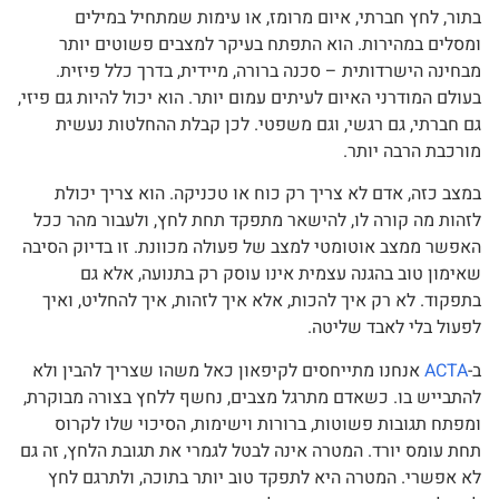
בתור, לחץ חברתי, איום מרומז, או עימות שמתחיל במילים
ומסלים במהירות. הוא התפתח בעיקר למצבים פשוטים יותר
מבחינה הישרדותית – סכנה ברורה, מיידית, בדרך כלל פיזית.
בעולם המודרני האיום לעיתים עמום יותר. הוא יכול להיות גם פיזי,
גם חברתי, גם רגשי, וגם משפטי. לכן קבלת ההחלטות נעשית
מורכבת הרבה יותר.
במצב כזה, אדם לא צריך רק כוח או טכניקה. הוא צריך יכולת
לזהות מה קורה לו, להישאר מתפקד תחת לחץ, ולעבור מהר ככל
האפשר ממצב אוטומטי למצב של פעולה מכוונת. זו בדיוק הסיבה
שאימון טוב בהגנה עצמית אינו עוסק רק בתנועה, אלא גם
בתפקוד. לא רק איך להכות, אלא איך לזהות, איך להחליט, ואיך
לפעול בלי לאבד שליטה.
ב-
ACTA
אנחנו מתייחסים לקיפאון כאל משהו שצריך להבין ולא
להתבייש בו. כשאדם מתרגל מצבים, נחשף ללחץ בצורה מבוקרת,
ומפתח תגובות פשוטות, ברורות וישימות, הסיכוי שלו לקרוס
תחת עומס יורד. המטרה אינה לבטל לגמרי את תגובת הלחץ, זה גם
לא אפשרי. המטרה היא לתפקד טוב יותר בתוכה, ולתרגם לחץ