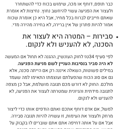
כבר תופס, דוחף או מכה, שימוש בכוח כדי להשתחרר
ולעצור את הפגיעה עשוי להיחשב נחוץ. נחיצות לא אומרת
שאתם חייבים לברוח בכל מחיר, אבל היא כן אומרת שכוח
אמור להיות פתרון של אין ברירה, לא בחירה מהירה מדי.
סבירות – המטרה היא לעצור את
הסכנה, לא להעניש ולא לנקום.
לפי סעיף 34טז לחוק העונשין, ההגנה לא תחול אם המעשה
לא היה סביר בנסיבות העניין לשם מניעת הפגיעה
.
במילים פשוטות, השאלה איננה רק אם הייתה סכנה, אלא
גם אם סוג הכוח שהפעלתם ועוצמתו התאימו למה שעמד
מולכם. החוק לא דורש מכם תגובה מושלמת, אבל כן מצפה
לתגובה מידתית והגיונית שמטרתה לעצור את הפגיעה, לא
להעניש ולא לנקום.
למשל, אם אדם דוחף אתכם ואתם הודפים אותו כדי ליצור
מרחק ולעצור את העימות, זו עשויה להיות תגובה סבירה.
אבל אם על אותה דחיפה אתם אתם שוברים לו בקבוק על