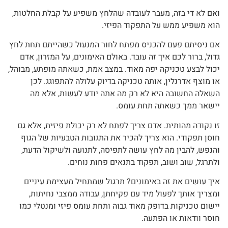
ואם לא די בזה, מעבר לעובדה שהלחץ משפיע על קבלת החלטות,
הוא משפיע ממש על התפקוד הפיזי.
אם ניסיתם פעם להכניס מפתח לחור המנעול כשהייתם תחת לחץ
גדול, ברור לכם איך זה עובד. באולם האימונים, על המזרון, אדם
יכול לבצע טכניקה יפה מאוד. במצב אמת, כשאתה מופתע, מבוהל,
או מוצף אדרנלין, אותה טכניקה בדיוק עלולה להתפוגג. לכן
השאלה החשובה היא לא רק מה אתה יודע לעשות, אלא מה
יישאר ממך כשאתה תחת עומס.
זו נקודה מהותית. אדם צריך לפתח לא רק יכולת פיזית, אלא גם
חוסן תפקודי. הוא צריך להכיר את התגובות הטבעיות של הגוף
והנפש, להבין מה לחץ עושה לתפיסה, לתנועה ולשיקול הדעת,
ולתרגל, שוב ושוב, תפקוד בתנאים פחות נוחים.
איך עושים את זה באימונים? תרגול שמתחיל מעצימת עיניים
ומצריך אותך לפעול מיד עם פקיחתן, עבודה ממצבי נחיתות,
יישום טכניקות בדופק מאוד גבוה ותחת עומס פיזי ומנטלי כמו
חוסר וודאות או הפתעה.