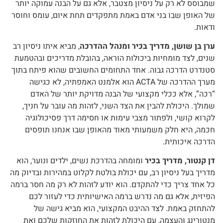
שמבוסס לא רק על ניסיון מצטבר, אלא גם על הבנה עמוקה יותר
של האופן שבו בני אדם באמת מתפקדים תחת איום, עומס וחוסר
ודאות.
ערן בן שושן, מדריך בכיר ומנהל ההדרכה
, מביא איתו ניסיון רב
שנים, לצד מומחיות ביכולות הוראה, בהובלת מדריכים ובהטמעת
סטנדרט הדרכה גבוה. אחד התחומים החשובים שהוא פיתח בתוך
מערך ההדרכה של ACTA הוא אלמנט האמפתיה, לא כגישה
“רכה”, אלא ככלי מקצועי של הבנה מדויקת יותר של האדם
שמולך. היכולת להבין את הצד השני, לזהות מה עובר על חניך,
לקרוא קושי, ולפתור מצבי עימות או חסימה דרך פסיכולוגיה
חכמה, היא חלק משמעותי מאוד מהאופן שבו אנחנו תופסים
הדרכה איכותית.
דן קנטור, מדריך בכיר
ומומחה בהדרכת נשים, ילדים ונוער, הוא
מדריך בעל ניסיון רב, עם יכולת בולטת לקלוט במהירות ובדיוק מה
כל אחד צריך כדי להתקדם. הוא יודע לזהות לא רק מה חסר ברמה
הפיזית, אלא גם מה נדרש ברמה האישיותית כדי לעזור לכם
להתחזק באמת. לצד ההיבט המקצועי, הוא מביא גישה של
מנטורינג והעצמה, עם היכולת לזהות את החוזקות שלכם ואת