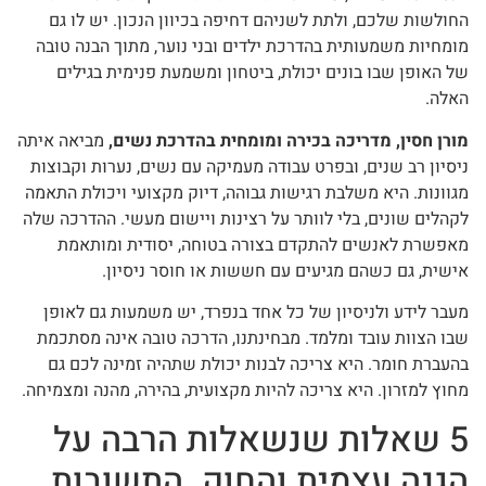
החולשות שלכם, ולתת לשניהם דחיפה בכיוון הנכון. יש לו גם
מומחיות משמעותית בהדרכת ילדים ובני נוער, מתוך הבנה טובה
של האופן שבו בונים יכולת, ביטחון ומשמעת פנימית בגילים
האלה.
מורן חסין, מדריכה בכירה ומומחית בהדרכת נשים,
מביאה איתה
ניסיון רב שנים, ובפרט עבודה מעמיקה עם נשים, נערות וקבוצות
מגוונות. היא משלבת רגישות גבוהה, דיוק מקצועי ויכולת התאמה
לקהלים שונים, בלי לוותר על רצינות ויישום מעשי. ההדרכה שלה
מאפשרת לאנשים להתקדם בצורה בטוחה, יסודית ומותאמת
אישית, גם כשהם מגיעים עם חששות או חוסר ניסיון.
מעבר לידע ולניסיון של כל אחד בנפרד, יש משמעות גם לאופן
שבו הצוות עובד ומלמד. מבחינתנו, הדרכה טובה אינה מסתכמת
בהעברת חומר. היא צריכה לבנות יכולת שתהיה זמינה לכם גם
מחוץ למזרון. היא צריכה להיות מקצועית, בהירה, מהנה ומצמיחה.
5 שאלות שנשאלות הרבה על
הגנה עצמית והחוק. התשובות