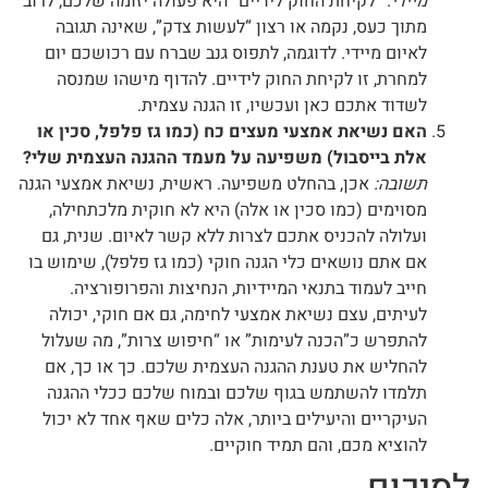
מיידי
. “לקיחת החוק לידיים” היא פעולה יזומה שלכם, לרוב
מתוך כעס, נקמה או רצון “לעשות צדק”, שאינה תגובה
לאיום מיידי. לדוגמה, לתפוס גנב שברח עם רכושכם יום
למחרת, זו לקיחת החוק לידיים. להדוף מישהו שמנסה
לשדוד אתכם כאן ועכשיו, זו הגנה עצמית.
האם נשיאת אמצעי מעצים כח (כמו גז פלפל, סכין או
אלת בייסבול) משפיעה על מעמד ההגנה העצמית שלי?
תשובה:
אכן, בהחלט משפיעה. ראשית, נשיאת אמצעי הגנה
מסוימים (כמו סכין או אלה) היא לא חוקית מלכתחילה,
ועלולה להכניס אתכם לצרות ללא קשר לאיום. שנית, גם
אם אתם נושאים כלי הגנה חוקי (כמו גז פלפל), שימוש בו
חייב לעמוד בתנאי המיידיות, הנחיצות והפרופורציה.
לעיתים, עצם נשיאת אמצעי לחימה, גם אם חוקי, יכולה
להתפרש כ”הכנה לעימות” או “חיפוש צרות”, מה שעלול
להחליש את טענת ההגנה העצמית שלכם. כך או כך, אם
תלמדו להשתמש בגוף שלכם ובמוח שלכם ככלי ההגנה
העיקריים והיעילים ביותר, אלה כלים שאף אחד לא יכול
להוציא מכם, והם תמיד חוקיים.
לסיכום