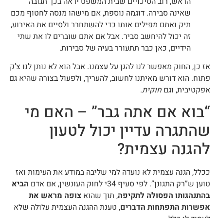
הראש, רוב הסיכויים שבית המשפט יראה בכך תגובה
שאינה סבירה. דוגמה נוספת, אם מישהו מנסה לחטוף מכם
תיק ואתם מפילים אותו כדי להשתחרר ולסיים את האירוע,
זה יכול להיחשב סביר. אבל אם אתם שוברים לו את שתי
הידיים, כאן כבר תתעורר בעיה של סבירות.
אז כן, החוק מאפשר לנו להגן על עצמנו. אבל הוא לא נותן לנו צ’ק
פתוח. הוא דורש מאיתנו לחשוב, להעריך, ולפעול בצורה שהיא גם
אפקטיבית, וגם
חוקית
.
“בוא אם אתה גבר” – האם מי
שהתגרה עדיין יכול לטעון
להגנה עצמית?
ככלל, הגנה עצמית לא נועדה למי שליבה במודע את העימות ואז
טוען ש”רק התגונן”. לפי סעיף 34י לחוק העונשין, אם אדם
הביא
בהתנהגותו הפסולה לתקיפה
, תוך שהוא
צופה מראש את
אפשרות התפתחות הדברים
, טענת ההגנה העצמית עלולה שלא