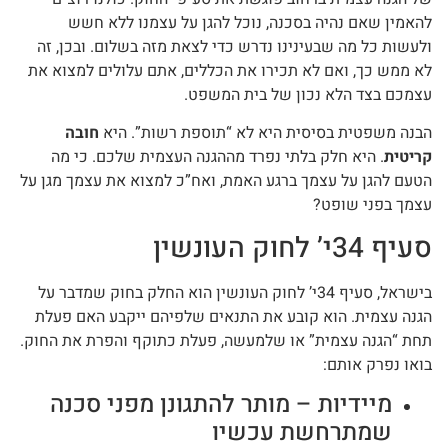
להאמין שאם נהיה בסכנה, נוכל להגן על עצמנו ללא חשש
ולעשות כל מה שבעינינו נדרש כדי לצאת מזה בשלום. ובכן, זה
לא ממש כך, ואם לא תכירו את הכללים, אתם עלולים למצוא את
עצמכם בצד הלא נכון של בית המשפט.
הבנה משפטית בסיסית היא לא “תוספת רשות”. היא
חובה
קריטית
. היא חלק בלתי נפרד מההגנה העצמית שלכם. כי מה
הטעם להגן על עצמך ברגע האמת, ואח”כ למצוא את עצמך מגן על
עצמך בפני שופט?
סעיף 34י’ לחוק העונשין
בישראל, סעיף 34י’ לחוק העונשין הוא החלק בחוק שמדבר על
הגנה עצמית. הוא קובע את התנאים שלפיהם ייקבע האם פעלת
תחת “הגנה עצמית” או שלמעשה, פעלת כתוקף והפרת את החוק.
בואו נפרק אותם:
מיידיות – מותר להתגונן מפני סכנה
שמתרחשת עכשיו