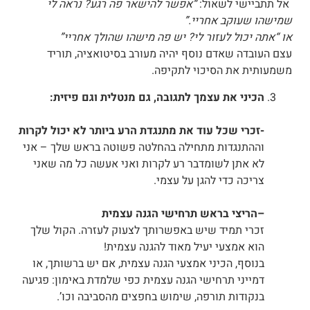
אל תתביישי לשאול:
“אפשר להישאר פה רגע? נראה לי
שמישהו שעוקב אחריי.”
או “אתה יכול לעזור לי? יש פה מישהו שהולך אחריי”
עצם העובדה שאדם נוסף יהיה מעורב בסיטואציה, תוריד
משמעותית את הסיכוי לתקיפה.
הכיני את עצמך לתגובה, גם מנטלית וגם פיזית:
-זכרי שכל עוד את מתנגדת הרע ביותר לא יכול לקרות
וההתנגדות מתחילה בהחלטה פשוטה בראש שלך – אני
לא אתן לשומדבר רע לקרות ואני אעשה כל מה שאני
צריכה כדי להגן על עצמי.
–
הריצי בראש תרחישי הגנה עצמית
זכרי תמיד שיש באפשרותך לצעוק לעזרה. הקול שלך
הוא אמצעי יעיל מאוד להגנה עצמית!
בנוסף, הכיני אמצעי הגנה עצמית, אם יש ברשותך, או
דמייני תרחישי הגנה עצמית כפי שלמדת באימון: פגיעה
בנקודות תורפה, שימוש בחפצים מהסביבה וכו’.