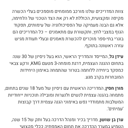
צוות המדריכים שלנו מורכב ממומחים מוסמכים בעלי הכשרה
מקיפה ומקצועית, הכוללת לא רק את הצד הטכני של הלחימה,
אלא גם הבנה מעמיקה של הפסיכולוגיה של עימותים, תפקוד
הגוף במצבי לחץ, ותקשורת עם מתאמנים – כל המדריכים הם
בוגרי בתי-ספר מוכרים להכשרת מאמנים ובעלי תעודת מגיש
עזרה ראשונה בתוקף.
עידן גל
, המייסד והמדריך הראשי, הוא בעל ניסיון של 30 שנה
בתחום ההגנה העצמית, דרגת מומחה-3 מטעם KMG, ורקע צבאי
כמפקד ביחידה ללוחמה בטרור שהתמחה באימון היחידות
המובחרות בקרב מגע.
מורן חסין
, המדריכה הראשית עם ניסיון של מעל 18 שנים בתחום,
מתמחה בהגנה עצמית לנשים ולנערות ומובילה תוכניות ייחודיות
המשלבות מתמודדי נפש באימוני הגנה עצמית דרך קבוצות
‘עמיתים’.
ערן בן שושן
, מדריך בכיר ומנהל הדרכה בעל ותק של 15 שנה,
הטמיע במערך ההדרכה את תחום האמפתיה ככלי מקצועי